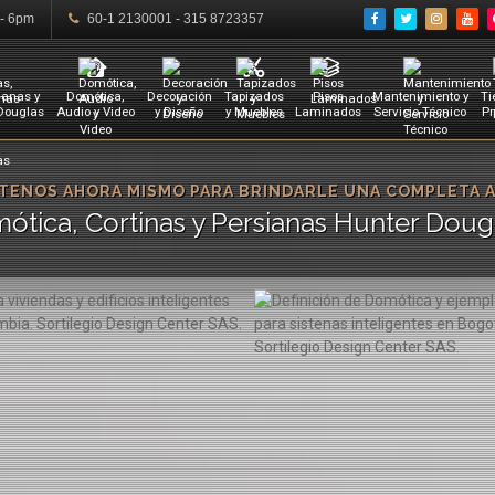
 - 6pm
60-1 2130001 - 315 8723357
ianas y
Domótica,
Decoración
Tapizados
Pisos
Mantenimiento y
Ti
 Douglas
Audio y Video
y Diseño
y Muebles
Laminados
Servicio Técnico
Pr
ENOS AHORA MISMO PARA BRINDARLE UNA COMPLETA 
ótica, Cortinas y Persianas Hunter Dou