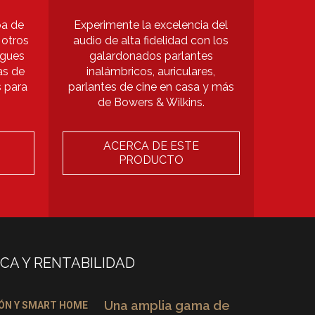
pa de
Experimente la excelencia del
 otros
audio de alta fidelidad con los
egues
galardonados parlantes
as de
inalámbricos, auriculares,
s para
parlantes de cine en casa y más
de Bowers & Wilkins.
ACERCA DE ESTE
PRODUCTO
ICA Y RENTABILIDAD
Una amplia gama de