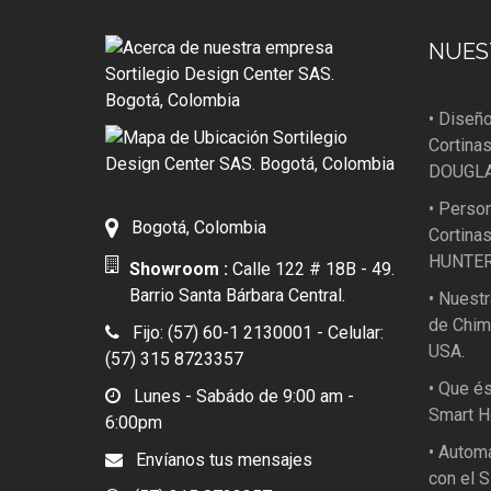
NUES
• Diseño
Cortina
DOUGLA
• Perso
Bogotá, Colombia
Cortina
HUNTER
Showroom :
Calle 122 # 18B - 49.
Barrio Santa Bárbara Central.
• Nuest
de Chim
Fijo: (57) 60-1 2130001 - Celular:
USA.
(57) 315 8723357
• Que é
Lunes - Sabádo de 9:00 am -
Smart H
6:00pm
• Automa
Envíanos tus mensajes
con el 