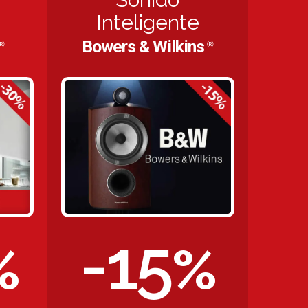
Inteligente
Bowers & Wilkins
®
®
-15
%
%