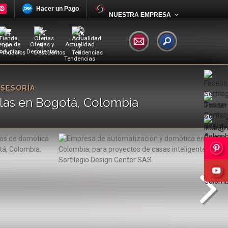
Hacer un Pago
NUESTRA EMPRESA
enda de
Ofertas y
Actualidad
oductos
Descuentos
y
Tendencias
ASESORÍA
glas en Bogotá, Colombia