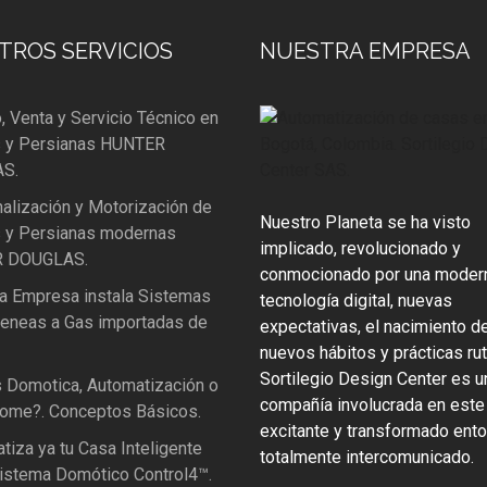
TROS SERVICIOS
NUESTRA EMPRESA
, Venta y Servicio Técnico en
s y Persianas HUNTER
S.
nalización y Motorización de
Nuestro Planeta se ha visto
s y Persianas modernas
implicado, revolucionado y
 DOUGLAS.
conmocionado por una moder
ra Empresa instala Sistemas
tecnología digital, nuevas
eneas a Gas importadas de
expectativas, el nacimiento d
nuevos hábitos y prácticas rut
Sortilegio Design Center es u
s Domotica, Automatización o
compañía involucrada en este
ome?. Conceptos Básicos.
excitante y transformado ent
tiza ya tu Casa Inteligente
totalmente intercomunicado.
Sistema Domótico Control4™.