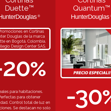
Duette™
Quantum™
HunterDouglas
HunterDouglas
®
-20
%
-30
eales para habitaciones.
Perfectas para obtener
idad. Control total de luz en
ciones. Se destacan no solo