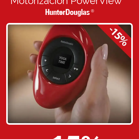
Motorización PowerView™
HunterDouglas
®