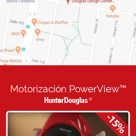
Motorización PowerView™
HunterDouglas
®