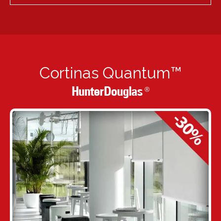
Cortinas Quantum™
HunterDouglas
®