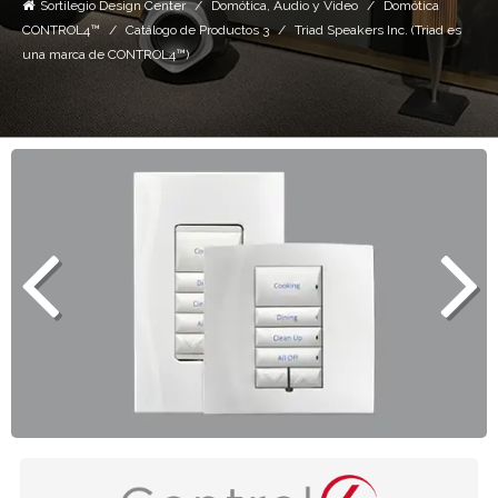
Sortilegio Design Center
Domótica, Audio y Video
Domótica
CONTROL4™
Catálogo de Productos 3
Triad Speakers Inc. (Triad es
una marca de CONTROL4™)
Los atenuadores Control4 te permiten sustituir
cualquier atenuador "tonto" con atenuadores
elegantes y sofisticados.
Ver más