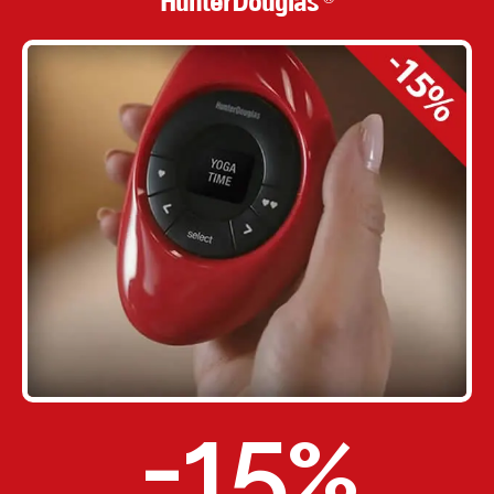
HunterDouglas
-15
%