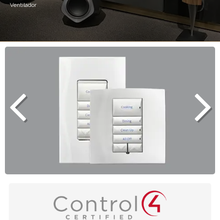
Ventilador
Los atenuadores Control4 te permiten sustituir
cualquier atenuador "tonto" con atenuadores
elegantes y sofisticados.
Ver más