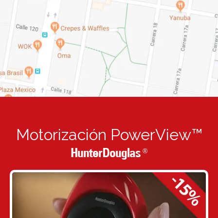
Motorización PowerView™
HunterDouglas
®