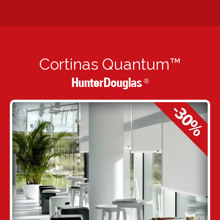
Cortinas Quantum™
HunterDouglas
®