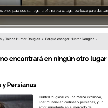
ciones para que su hogar u oficina sea el lugar perfecto para descansa
as y Toldos Hunter Douglas
Porqué escoger Hunter Douglas
 no encontrará en ningún otro lugar
 y Persianas
HunterDouglas® es una marca exclusiva,
líder mundial en cortinas y persianas, y un
actor importante en el mercado de