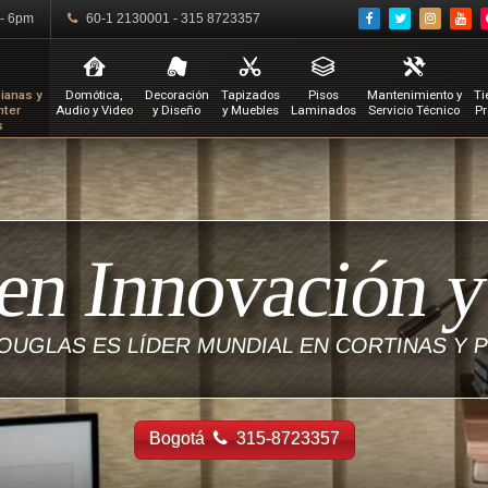
 - 6pm
60-1 2130001 - 315 8723357
ianas y
Domótica,
Decoración
Tapizados
Pisos
Mantenimiento y
Ti
nter
Audio y Video
y Diseño
y Muebles
Laminados
Servicio Técnico
Pr
s
 en Innovación y
UGLAS ES LÍDER MUNDIAL EN CORTINAS Y 
Bogotá
315-8723357