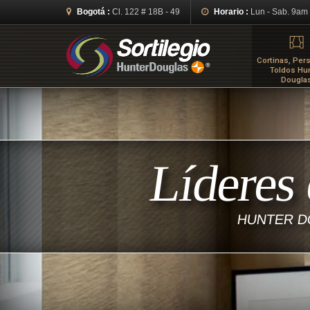
Bogotá :
Cl. 122 # 18B - 49
Horario :
Lun - Sab. 9am
Cortinas, Pers
Toldos Hu
Dougla
Líderes
HUNTER DO