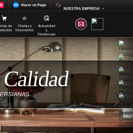
Hacer un Pago
NUESTRA EMPRESA
enda de
Ofertas y
Actualidad
oductos
Descuentos
y
Tendencias
 Calidad
PERSIANAS.