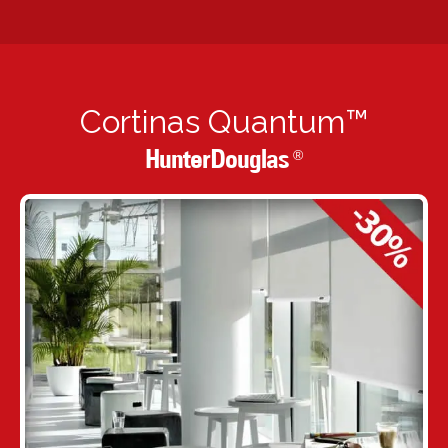
Cortinas Quantum™
HunterDouglas
®