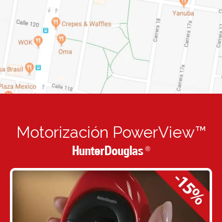
Motorización PowerView™
HunterDouglas
®